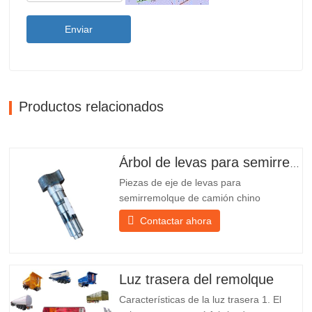
Enviar
Productos relacionados
Árbol de levas para semirremolque
Piezas de eje de levas para
semirremolque de camión chino
PO218971, muy vendidas Presupuesto
Contactar ahora
Producto Repuestos para remolques
Paquete Caja de madera Condición
Nuevo y original Embalaje y envío Sobre
nosotros Chengda Group es un
Luz trasera del remolque
fabricante chino de semirremolques con
Características de la luz trasera 1. El
su propia...