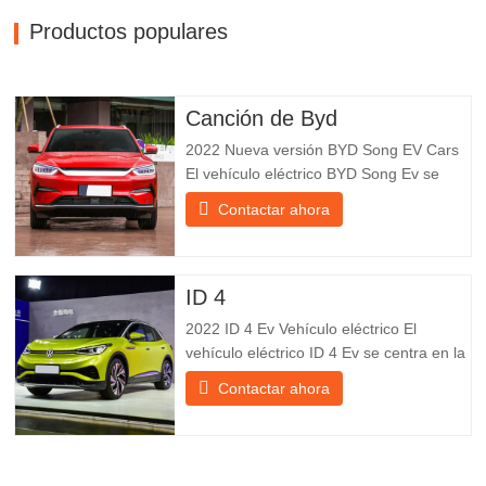
Productos populares
Canción de Byd
2022 Nueva versión BYD Song EV Cars
El vehículo eléctrico BYD Song Ev se
centra en la experiencia del cliente y el
Contactar ahora
desarrollo de productos para satisfacer la
demanda del mercado. Los automóviles
eléctricos son cada vez más
populares. BYD Song Ev Electric Vehicle
ID 4
utiliza la tecnología para cambiar
2022 ID 4 Ev Vehículo eléctrico El
vehículo eléctrico ID 4 Ev se centra en la
experiencia del cliente y el desarrollo de
Contactar ahora
productos para satisfacer la demanda del
mercado. Los automóviles eléctricos son
cada vez más populares. Id Ev Electric
Vehicle utiliza la tecnología para cambiar