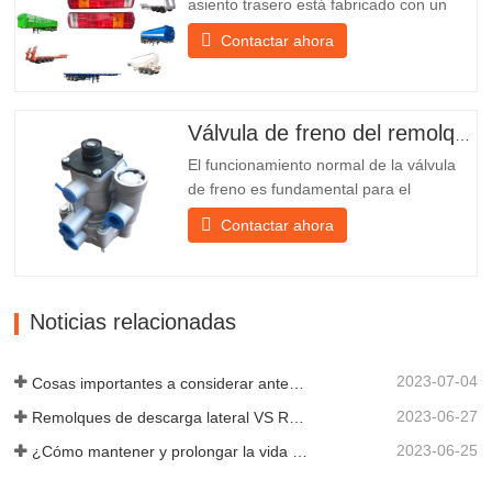
asiento trasero está fabricado con un
soporte de hierro, mucho más resistente
Contactar ahora
que otros materiales. Se incluyen
tornillos y tuercas para una instalación
fácil y estable. 2. Se coloca una red de
hierro delante de la pantalla de la
Válvula de freno del remolque
lámpara para protegerla mejor...
El funcionamiento normal de la válvula
de freno es fundamental para el
estacionamiento, ya que facilita el
Contactar ahora
frenado suave del remolque. Chengda,
fundada en 2005, es uno de los
fabricantes más cualificados de diversos
tipos de remolques, integrando
Noticias relacionadas
producción, investigación y desarrollo
científicos...
2023-07-04
Cosas importantes a considerar antes de comprar un remolque volquete
2023-06-27
Remolques de descarga lateral VS Remolques de descarga lateral: ¿Cuál es mejor para su negocio?
2023-06-25
¿Cómo mantener y prolongar la vida útil de los remolques de descarga final?