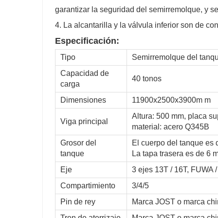
garantizar la seguridad del semirremolque, y s
4. La alcantarilla y la válvula inferior son de c
Especificación:
Tipo
Semirremolque del tanq
Capacidad de
40 tonos
carga
Dimensiones
11900x2500x3900m m
Altura: 500 mm, placa sup
Viga principal
material: acero Q345B
Grosor del
El cuerpo del tanque es 
tanque
La tapa trasera es de 6 
Eje
3 ejes 13T / 16T, FUWA 
Compartimiento
3/4/5
Pin de rey
Marca JOST o marca chin
Tren de aterrizaje
Marca JOST o marca chi