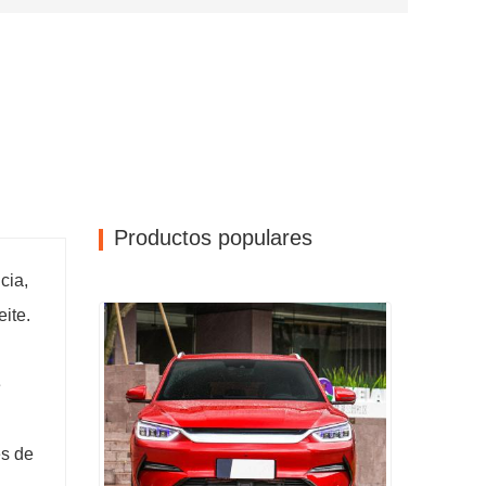
Productos populares
cia,
eite.
e
es de