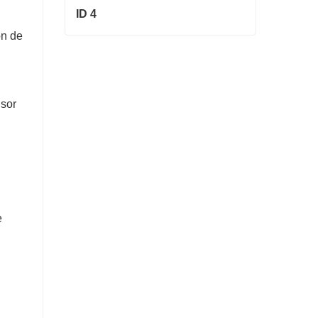
ID 4
ón de
ID 4
,
Contactar ahora
nsor
e