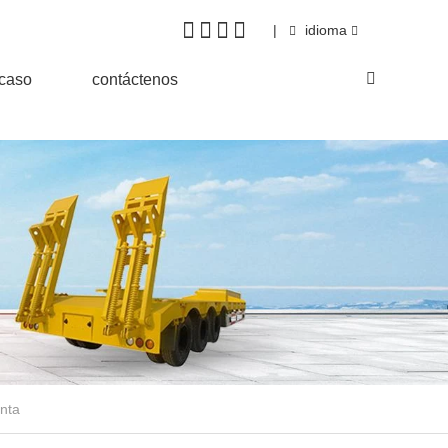
|
idioma
&caso
contáctenos
enta