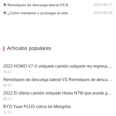
2023-06-27
Remolques de descarga lateral VS Remolques de descarga lateral: ¿Cuál es mejor para su negocio?
2023-06-25
¿Cómo mantener y prolongar la vida útil de los remolques de descarga final?
Artículos populares
2022 HOWO V7-X volquete camión volquete rey regresa, rendimiento potente, equipado con motor Weichai
05-27
Remolques de descarga lateral VS Remolques de descarga lateral: ¿Cuál es mejor para su negocio?
06-27
2022 El último camión volquete Howo N7W que puede ganar dinero fácilmente
06-17
BYD Yuan PLUS cotiza en Mongolia
11-15