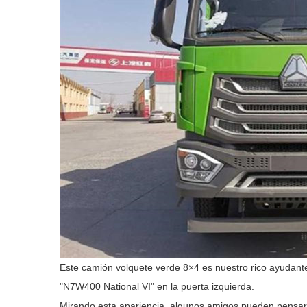
Este camión volquete verde 8×4 es nuestro rico ayudan
"N7W400 National VI" en la puerta izquierda.
Mirando esta apariencia, algunos amigos pueden pens