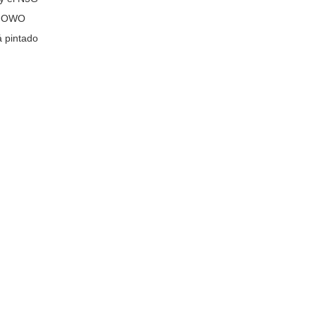
e HOWO
á pintado