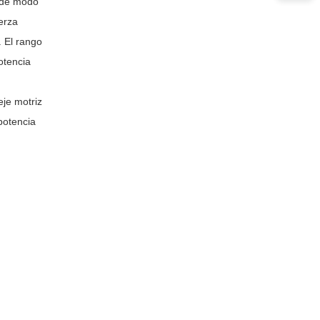
, de modo
erza
 El rango
otencia
eje motriz
potencia