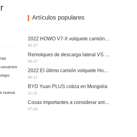
r
Artículos populares
2022 HOWO V7-X volquete camión volquete rey regresa, rendimiento potente, equipado con motor Weichai
05-27
Remolques de descarga lateral VS Remolques de descarga lateral: ¿Cuál es mejor para su negocio?
rmas
06-27
 usuarios
2022 El último camión volquete Howo N7W que puede ganar dinero fácilmente
iempo.
06-17
BYD Yuan PLUS cotiza en Mongolia
na nueva
11-15
Cosas importantes a considerar antes de comprar un remolque volquete
07-04