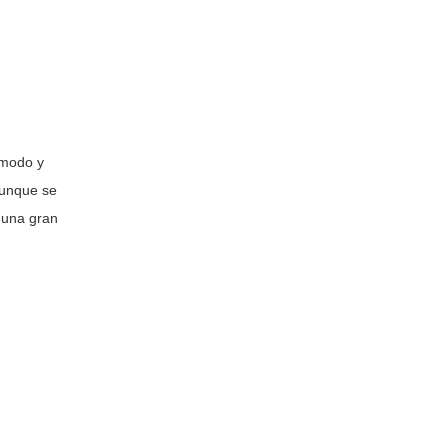
ómodo y
Aunque se
a una gran