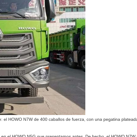
te: el HOWO N7W de 400 caballos de fuerza, con una pegatina platead
ar en el HOWO N5G que presentamos antes. De hecho, el HOWO N7W 