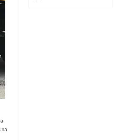
ID 4
Contactar ahora
sa
 una