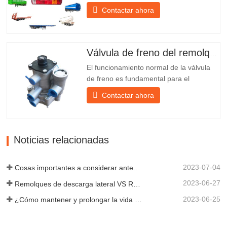
soporte de hierro, mucho más resistente
Contactar ahora
que otros materiales. Se incluyen
tornillos y tuercas para una instalación
fácil y estable. 2. Se coloca una red de
hierro delante de la pantalla de la
Válvula de freno del remolque
lámpara para protegerla mejor...
El funcionamiento normal de la válvula
de freno es fundamental para el
estacionamiento, ya que facilita el
Contactar ahora
frenado suave del remolque. Chengda,
fundada en 2005, es uno de los
fabricantes más cualificados de diversos
tipos de remolques, integrando
Noticias relacionadas
producción, investigación y desarrollo
científicos...
2023-07-04
Cosas importantes a considerar antes de comprar un remolque volquete
2023-06-27
Remolques de descarga lateral VS Remolques de descarga lateral: ¿Cuál es mejor para su negocio?
2023-06-25
¿Cómo mantener y prolongar la vida útil de los remolques de descarga final?