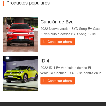
Productos populares
Canción de Byd
2022 Nueva versión BYD Song EV Cars
El vehículo eléctrico BYD Song Ev se
centra en la experiencia del cliente y el
Contactar ahora
desarrollo de productos para satisfacer la
demanda del mercado. Los automóviles
eléctricos son cada vez más
populares. BYD Song Ev Electric Vehicle
ID 4
utiliza la tecnología para cambiar
2022 ID 4 Ev Vehículo eléctrico El
vehículo eléctrico ID 4 Ev se centra en la
experiencia del cliente y el desarrollo de
Contactar ahora
productos para satisfacer la demanda del
mercado. Los automóviles eléctricos son
cada vez más populares. Id Ev Electric
Vehicle utiliza la tecnología para cambiar
la vida y crear