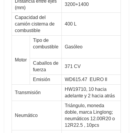
Distancia entre ejes
3200+1400
(mm)
Capacidad del
camión cisterna de
400 L
combustible
Tipo de
combustible
Gasóleo
Motor
Caballos de
371 CV
fuerza
Emisión
WD615.47 EURO II
HW19710, 10 hacia
Transmisión
adelante y 2 hacia atrás
Triángulo, moneda
doble, marca Linglong;
Neumático
neumáticos 12.00R20 o
12R22.5 , 10pcs