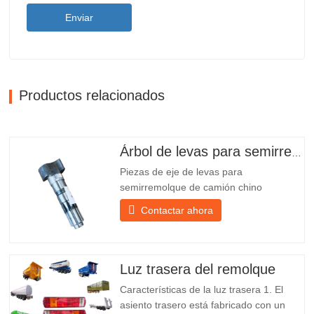
Enviar
Productos relacionados
Árbol de levas para semirremolque
Piezas de eje de levas para
semirremolque de camión chino
PO218971, muy vendidas Presupuesto
Contactar ahora
Producto Repuestos para remolques
Paquete Caja de madera Condición
Nuevo y original Embalaje y envío Sobre
nosotros Chengda Group es un
Luz trasera del remolque
fabricante chino de semirremolques con
Características de la luz trasera 1. El
su propia...
asiento trasero está fabricado con un