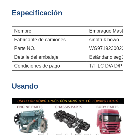
Especificación
Nombre
Embrague Master Cy
Fabricante de camiones
sinotruk howo
Parte NO.
WG9719230023/1
Detalle del embalaje
Estándar o según los 
Condiciones de pago
T/T LC D/A D/P
Usando