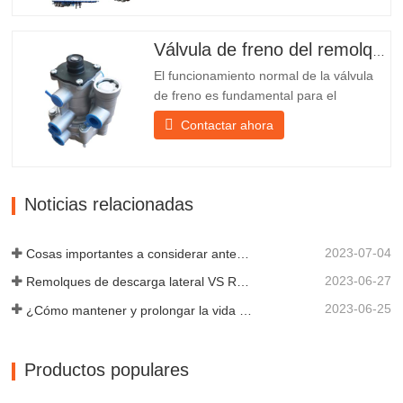
tornillos y tuercas para una instalación
fácil y estable. 2. Se coloca una red de
hierro delante de la pantalla de la
Válvula de freno del remolque
lámpara para protegerla mejor...
El funcionamiento normal de la válvula
de freno es fundamental para el
estacionamiento, ya que facilita el
Contactar ahora
frenado suave del remolque. Chengda,
fundada en 2005, es uno de los
fabricantes más cualificados de diversos
tipos de remolques, integrando
Noticias relacionadas
producción, investigación y desarrollo
científicos...
2023-07-04
Cosas importantes a considerar antes de comprar un remolque volquete
2023-06-27
Remolques de descarga lateral VS Remolques de descarga lateral: ¿Cuál es mejor para su negocio?
2023-06-25
¿Cómo mantener y prolongar la vida útil de los remolques de descarga final?
Productos populares