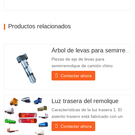
Productos relacionados
Árbol de levas para semirremolque
Piezas de eje de levas para
semirremolque de camión chino
PO218971, muy vendidas Presupuesto
Contactar ahora
Producto Repuestos para remolques
Paquete Caja de madera Condición
Nuevo y original Embalaje y envío Sobre
nosotros Chengda Group es un
Luz trasera del remolque
fabricante chino de semirremolques con
Características de la luz trasera 1. El
su propia...
asiento trasero está fabricado con un
soporte de hierro, mucho más resistente
Contactar ahora
que otros materiales. Se incluyen