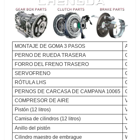
MONTAJE DE GOMA 3 PASOS
AZ 99
PERNO DE RUEDA TRASERA
GT 91
FORRO DEL FRENO TRASERO
GT 92
SERVOFRENO
GT 90
RÓTULA LHS
GT 99
PERNOS DE CARCASA DE CAMPANA 10065
GT 15
COMPRESOR DE AIRE
VG 10
Pistón (12 litros)
VG124
Camisa de cilindros (12 litros)
VG124
Anillo del pistón
VG154
Cilindro maestro de embrague
WG971