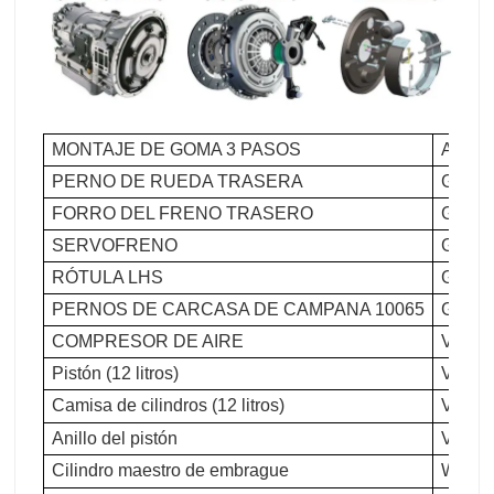
MONTAJE DE GOMA 3 PASOS
AZ 99
PERNO DE RUEDA TRASERA
GT 91
FORRO DEL FRENO TRASERO
GT 92
SERVOFRENO
GT 90
RÓTULA LHS
GT 99
PERNOS DE CARCASA DE CAMPANA 10065
GT 15
COMPRESOR DE AIRE
VG 10
Pistón (12 litros)
VG124
Camisa de cilindros (12 litros)
VG124
Anillo del pistón
VG154
Cilindro maestro de embrague
WG971