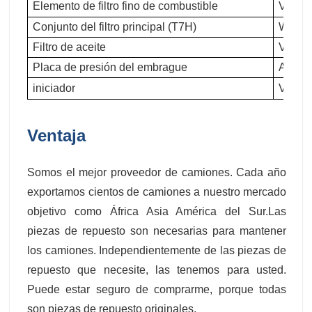
Elemento de filtro fino de combustible
VG154
Conjunto del filtro principal (T7H)
WG972
Filtro de aceite
VG610
Placa de presión del embrague
AZ972
iniciador
VG124
Ventaja
Somos el mejor proveedor de camiones. Cada año
exportamos cientos de camiones a nuestro mercado
objetivo como África Asia América del Sur.Las
piezas de repuesto son necesarias para mantener
los camiones. Independientemente de las piezas de
repuesto que necesite, las tenemos para usted.
Puede estar seguro de comprarme, porque todas
son piezas de repuesto originales.