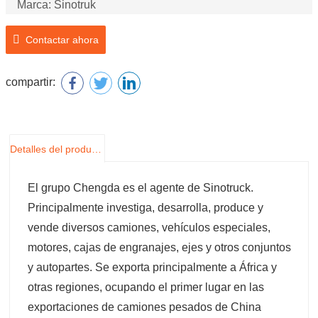
Marca: Sinotruk
Número de modelo: VG1560118229
Contactar ahora
Nombre del producto: Turbocompresor
compartir:
Detalles del producto
El grupo Chengda es el agente de Sinotruck.
Principalmente investiga, desarrolla, produce y
vende diversos camiones, vehículos especiales,
motores, cajas de engranajes, ejes y otros conjuntos
y autopartes. Se exporta principalmente a África y
otras regiones, ocupando el primer lugar en las
exportaciones de camiones pesados de China