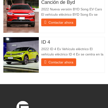
Canción de Byd
2022 Nueva versión BYD Song EV Cars
El vehículo eléctrico BYD Song Ev se
centra en la experiencia del cliente y el
Contactar ahora
desarrollo de productos para satisfacer la
demanda del mercado. Los automóviles
eléctricos son cada vez más
populares. BYD Song Ev Electric Vehicle
ID 4
utiliza la tecnología para cambiar
2022 ID 4 Ev Vehículo eléctrico El
vehículo eléctrico ID 4 Ev se centra en la
experiencia del cliente y el desarrollo de
Contactar ahora
productos para satisfacer la demanda del
mercado. Los automóviles eléctricos son
cada vez más populares. Id Ev Electric
Vehicle utiliza la tecnología para cambiar
la vida y crear