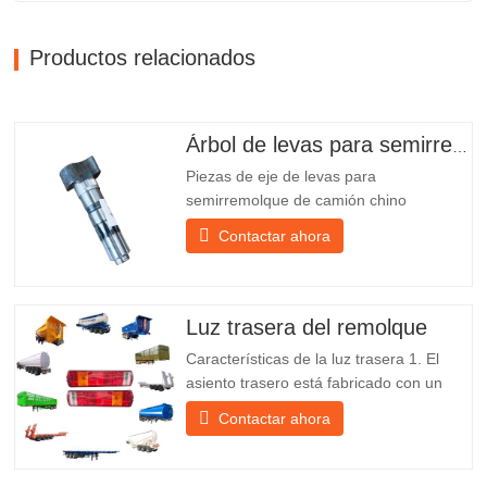
Productos relacionados
Árbol de levas para semirremolque
Piezas de eje de levas para
semirremolque de camión chino
PO218971, muy vendidas Presupuesto
Contactar ahora
Producto Repuestos para remolques
Paquete Caja de madera Condición
Nuevo y original Embalaje y envío Sobre
nosotros Chengda Group es un
Luz trasera del remolque
fabricante chino de semirremolques con
Características de la luz trasera 1. El
su propia...
asiento trasero está fabricado con un
soporte de hierro, mucho más resistente
Contactar ahora
que otros materiales. Se incluyen
tornillos y tuercas para una instalación
fácil y estable. 2. Se coloca una red de