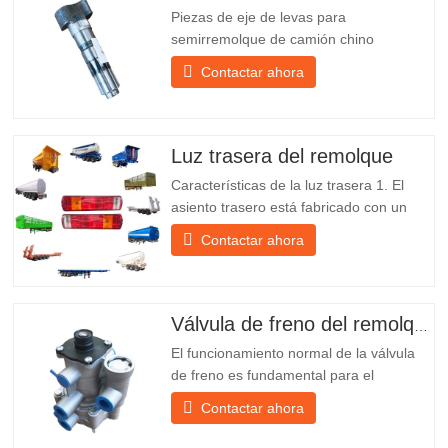
Piezas de eje de levas para
semirremolque de camión chino
PO218971, muy vendidas Presupuesto
Contactar ahora
Producto Repuestos para remolques
Paquete Caja de madera Condición
Nuevo y original Embalaje y envío Sobre
nosotros Chengda Group es un
Luz trasera del remolque
fabricante chino de semirremolques con
Características de la luz trasera 1. El
su propia...
asiento trasero está fabricado con un
soporte de hierro, mucho más resistente
Contactar ahora
que otros materiales. Se incluyen
tornillos y tuercas para una instalación
fácil y estable. 2. Se coloca una red de
hierro delante de la pantalla de la
Válvula de freno del remolque
lámpara para protegerla mejor...
El funcionamiento normal de la válvula
de freno es fundamental para el
estacionamiento, ya que facilita el
Contactar ahora
frenado suave del remolque. Chengda,
fundada en 2005, es uno de los