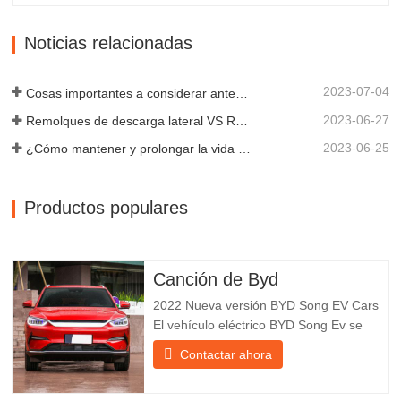
fabricantes más cualificados de diversos
tipos de remolques, integrando
Noticias relacionadas
producción, investigación y desarrollo
científicos...
2023-07-04
Cosas importantes a considerar antes de comprar un remolque volquete
2023-06-27
Remolques de descarga lateral VS Remolques de descarga lateral: ¿Cuál es mejor para su negocio?
2023-06-25
¿Cómo mantener y prolongar la vida útil de los remolques de descarga final?
Productos populares
Canción de Byd
2022 Nueva versión BYD Song EV Cars
El vehículo eléctrico BYD Song Ev se
centra en la experiencia del cliente y el
Contactar ahora
desarrollo de productos para satisfacer la
demanda del mercado. Los automóviles