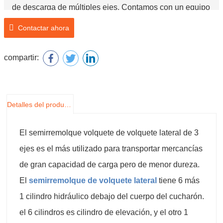
de descarga de múltiples ejes. Contamos con un equipo
profesional de ingenieros que están muy familiarizados
Contactar ahora
con las duras condiciones de las carreteras en África, y
diseñarán remolques de descarga de acuerdo con sus
compartir:
necesidades reales de transporte.
Detalles del producto
El semirremolque volquete de volquete lateral de 3
ejes es el más utilizado para transportar mercancías
de gran capacidad de carga pero de menor dureza.
El
semirremolque de volquete lateral
tiene 6 más
1 cilindro hidráulico debajo del cuerpo del cucharón.
el 6 cilindros es cilindro de elevación, y el otro 1