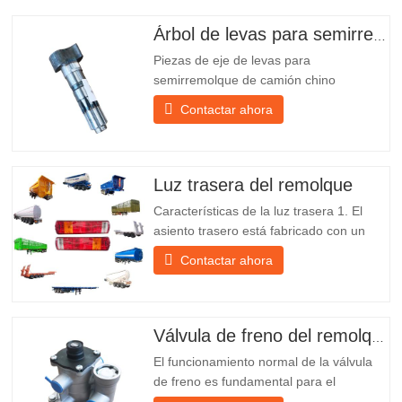
Árbol de levas para semirremolque
Piezas de eje de levas para
semirremolque de camión chino
PO218971, muy vendidas Presupuesto
Contactar ahora
Producto Repuestos para remolques
Paquete Caja de madera Condición
Nuevo y original Embalaje y envío Sobre
nosotros Chengda Group es un
Luz trasera del remolque
fabricante chino de semirremolques con
Características de la luz trasera 1. El
su propia...
asiento trasero está fabricado con un
soporte de hierro, mucho más resistente
Contactar ahora
que otros materiales. Se incluyen
tornillos y tuercas para una instalación
fácil y estable. 2. Se coloca una red de
hierro delante de la pantalla de la
Válvula de freno del remolque
lámpara para protegerla mejor...
El funcionamiento normal de la válvula
de freno es fundamental para el
estacionamiento, ya que facilita el