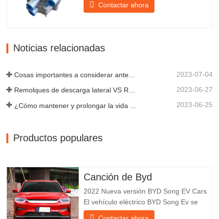
Contactar ahora
frenado suave del remolque. Chengda,
fundada en 2005, es uno de los
fabricantes más cualificados de diversos
tipos de remolques, integrando
Noticias relacionadas
producción, investigación y desarrollo
científicos...
2023-07-04
Cosas importantes a considerar antes de comprar un remolque volquete
2023-06-27
Remolques de descarga lateral VS Remolques de descarga lateral: ¿Cuál es mejor para su negocio?
2023-06-25
¿Cómo mantener y prolongar la vida útil de los remolques de descarga final?
Productos populares
Canción de Byd
2022 Nueva versión BYD Song EV Cars
El vehículo eléctrico BYD Song Ev se
centra en la experiencia del cliente y el
Contactar ahora