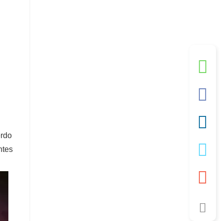
erdo
ntes