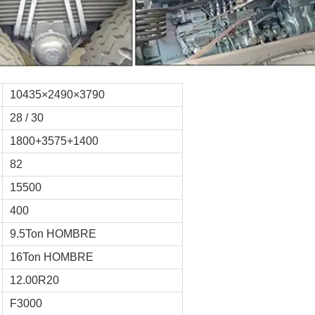
10435×2490×3790
28 / 30
1800+3575+1400
82
15500
400
9.5Ton HOMBRE
16Ton HOMBRE
12.00R20
F3000