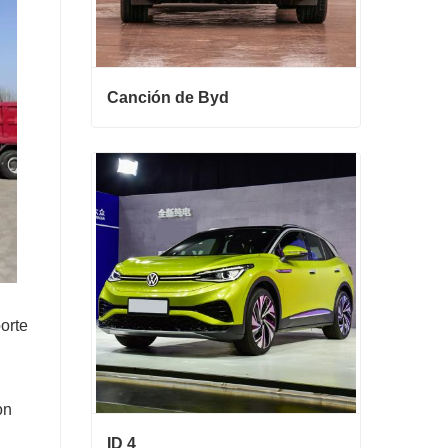
Canción de Byd
Canción de Byd
Contactar ahora
orte
on
ID 4