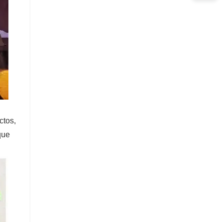
ctos,
que