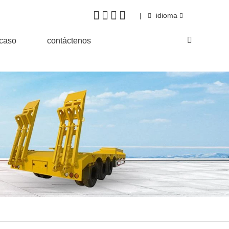
|
idioma
&caso
contáctenos