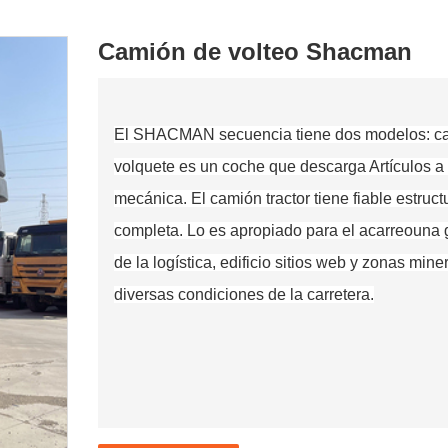
Camión de volteo Shacman
El SHACMAN
secuencia
tiene dos modelos: ca
volquete es un
coche
que descarga
Artículos
a
mecánica. El camión tractor tiene
fiable
estruct
completa. Lo es
apropiado
para el acarreo
una 
de la logística,
edificio
sitios web
y zonas miner
diversas condiciones de la carretera.