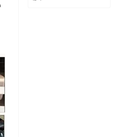
a
ID 4
Contactar ahora