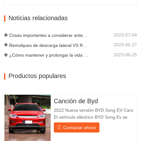
fundada en 2005, es uno de los
fabricantes más cualificados de diversos
tipos de remolques, integrando
Noticias relacionadas
producción, investigación y desarrollo
científicos...
2023-07-04
Cosas importantes a considerar antes de comprar un remolque volquete
2023-06-27
Remolques de descarga lateral VS Remolques de descarga lateral: ¿Cuál es mejor para su negocio?
2023-06-25
¿Cómo mantener y prolongar la vida útil de los remolques de descarga final?
Productos populares
Canción de Byd
2022 Nueva versión BYD Song EV Cars
El vehículo eléctrico BYD Song Ev se
centra en la experiencia del cliente y el
Contactar ahora
desarrollo de productos para satisfacer la
demanda del mercado. Los automóviles