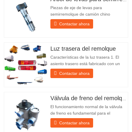
Piezas de eje de levas para
semirremolque de camión chino
PO218971, muy vendidas Presupuesto
Contactar ahora
Producto Repuestos para remolques
Paquete Caja de madera Condición
Nuevo y original Embalaje y envío Sobre
nosotros Chengda Group es un
Luz trasera del remolque
fabricante chino de semirremolques con
Características de la luz trasera 1. El
su propia...
asiento trasero está fabricado con un
soporte de hierro, mucho más resistente
Contactar ahora
que otros materiales. Se incluyen
tornillos y tuercas para una instalación
fácil y estable. 2. Se coloca una red de
hierro delante de la pantalla de la
Válvula de freno del remolque
lámpara para protegerla mejor...
El funcionamiento normal de la válvula
de freno es fundamental para el
estacionamiento, ya que facilita el
Contactar ahora
frenado suave del remolque. Chengda,