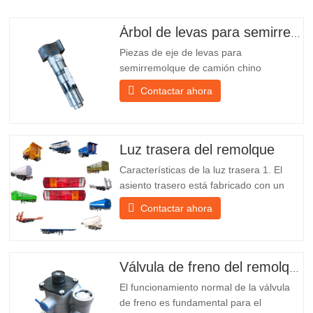
Árbol de levas para semirremolque
Piezas de eje de levas para
semirremolque de camión chino
PO218971, muy vendidas Presupuesto
Contactar ahora
Producto Repuestos para remolques
Paquete Caja de madera Condición
Nuevo y original Embalaje y envío Sobre
nosotros Chengda Group es un
Luz trasera del remolque
fabricante chino de semirremolques con
Características de la luz trasera 1. El
su propia...
asiento trasero está fabricado con un
soporte de hierro, mucho más resistente
Contactar ahora
que otros materiales. Se incluyen
tornillos y tuercas para una instalación
fácil y estable. 2. Se coloca una red de
hierro delante de la pantalla de la
Válvula de freno del remolque
lámpara para protegerla mejor...
El funcionamiento normal de la válvula
de freno es fundamental para el