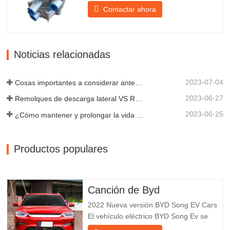
estacionamiento, ya que facilita el
Contactar ahora
frenado suave del remolque. Chengda,
fundada en 2005, es uno de los
fabricantes más cualificados de diversos
tipos de remolques, integrando
Noticias relacionadas
producción, investigación y desarrollo
científicos...
2023-07-04
Cosas importantes a considerar antes de comprar un remolque volquete
2023-06-27
Remolques de descarga lateral VS Remolques de descarga lateral: ¿Cuál es mejor para su negocio?
2023-06-25
¿Cómo mantener y prolongar la vida útil de los remolques de descarga final?
Productos populares
Canción de Byd
2022 Nueva versión BYD Song EV Cars
El vehículo eléctrico BYD Song Ev se
centra en la experiencia del cliente y el