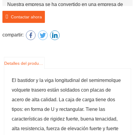
Nuestra empresa se ha convertido en una empresa de
marca en la producción y procesamiento de
Contactar ahora
semirremolques de volcado trasero en China a lo largo
de los años. Tomamos como nuestra responsabilidad
compartir:
hacer semirremolques de alta calidad y alta calidad, y
proporcionar servicios para todos los clientes que
vienen a comprar y consultar. ¡Damos una calurosa
Detalles del producto
bienvenida a la nueva consulta de antiguos clientes!
El bastidor y la viga longitudinal del semirremolque
volquete trasero están soldados con placas de
acero de alta calidad. La caja de carga tiene dos
tipos: en forma de U y rectangular. Tiene las
características de rigidez fuerte, buena tenacidad,
alta resistencia, fuerza de elevación fuerte y fuerte