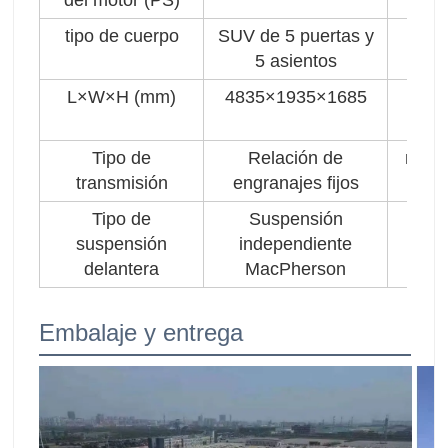
del motor (PS)
tipo de cuerpo
SUV de 5 puertas y
Ca
5 asientos
b
L×W×H (mm)
4835×1935×1685
Ti
Tipo de
Relación de
modo
transmisión
engranajes fijos
Tipo de
Suspensión
tipo
suspensión
independiente
delantera
MacPherson
Embalaje y entrega