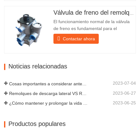
fácil y estable. 2. Se coloca una red de
hierro delante de la pantalla de la
Válvula de freno del remolque
lámpara para protegerla mejor...
El funcionamiento normal de la válvula
de freno es fundamental para el
estacionamiento, ya que facilita el
Contactar ahora
frenado suave del remolque. Chengda,
fundada en 2005, es uno de los
fabricantes más cualificados de diversos
tipos de remolques, integrando
Noticias relacionadas
producción, investigación y desarrollo
científicos...
2023-07-04
Cosas importantes a considerar antes de comprar un remolque volquete
2023-06-27
Remolques de descarga lateral VS Remolques de descarga lateral: ¿Cuál es mejor para su negocio?
2023-06-25
¿Cómo mantener y prolongar la vida útil de los remolques de descarga final?
Productos populares