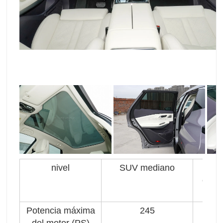
nivel
SUV mediano
Gam
eléc
Potencia máxima
245
T