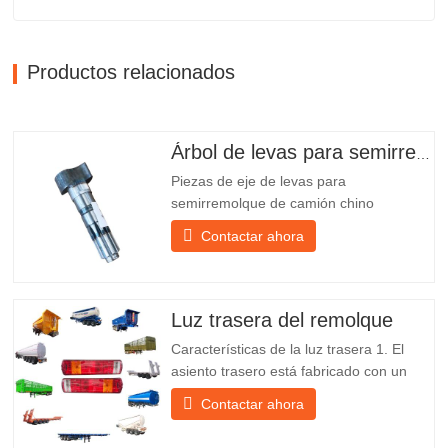
Productos relacionados
Árbol de levas para semirremolque
Piezas de eje de levas para
semirremolque de camión chino
PO218971, muy vendidas Presupuesto
Contactar ahora
Producto Repuestos para remolques
Paquete Caja de madera Condición
Nuevo y original Embalaje y envío Sobre
nosotros Chengda Group es un
Luz trasera del remolque
fabricante chino de semirremolques con
Características de la luz trasera 1. El
su propia...
asiento trasero está fabricado con un
soporte de hierro, mucho más resistente
Contactar ahora
que otros materiales. Se incluyen
tornillos y tuercas para una instalación