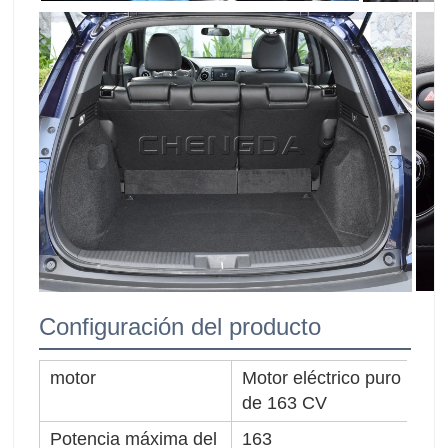
Configuración del producto
motor
Motor eléctrico puro
la
de 163 CV
(m
Potencia máxima del
163
Ve