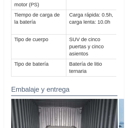
motor (PS)
(k
Tiempo de carga de
Carga rápida: 0.5h,
Au
la batería
carga lenta: 10.0h
elé
NE
Tipo de cuerpo
SUV de cinco
Ti
puertas y cinco
asientos
Tipo de batería
Batería de litio
Tip
ternaria
Embalaje y entrega