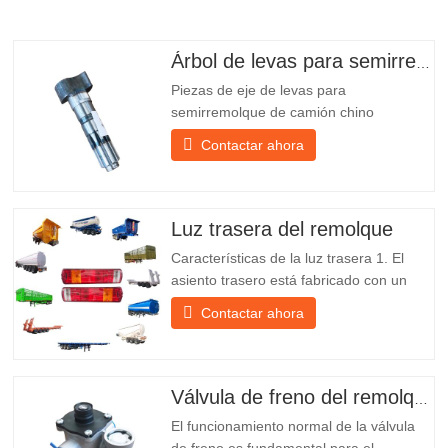
Árbol de levas para semirremolque
Piezas de eje de levas para
semirremolque de camión chino
PO218971, muy vendidas Presupuesto
Contactar ahora
Producto Repuestos para remolques
Paquete Caja de madera Condición
Nuevo y original Embalaje y envío Sobre
nosotros Chengda Group es un
Luz trasera del remolque
fabricante chino de semirremolques con
Características de la luz trasera 1. El
su propia...
asiento trasero está fabricado con un
soporte de hierro, mucho más resistente
Contactar ahora
que otros materiales. Se incluyen
tornillos y tuercas para una instalación
fácil y estable. 2. Se coloca una red de
hierro delante de la pantalla de la
Válvula de freno del remolque
lámpara para protegerla mejor...
El funcionamiento normal de la válvula