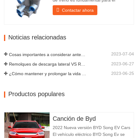
de freno es fundamental para el
estacionamiento, ya que facilita el
Contactar ahora
frenado suave del remolque. Chengda,
fundada en 2005, es uno de los
fabricantes más cualificados de diversos
tipos de remolques, integrando
Noticias relacionadas
producción, investigación y desarrollo
científicos...
2023-07-04
Cosas importantes a considerar antes de comprar un remolque volquete
2023-06-27
Remolques de descarga lateral VS Remolques de descarga lateral: ¿Cuál es mejor para su negocio?
2023-06-25
¿Cómo mantener y prolongar la vida útil de los remolques de descarga final?
Productos populares
Canción de Byd
2022 Nueva versión BYD Song EV Cars
El vehículo eléctrico BYD Song Ev se