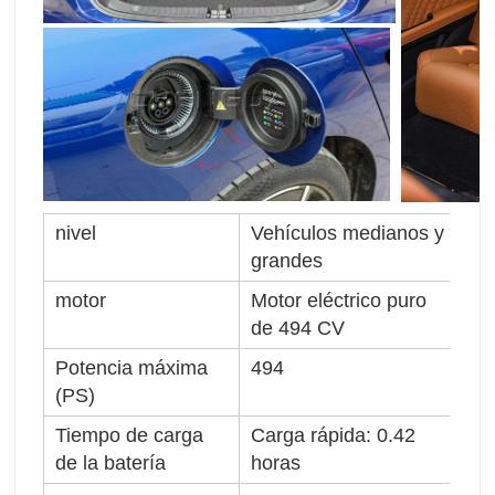
nivel
Vehículos medianos y
Ti
grandes
de
motor
Motor eléctrico puro
la
de 494 CV
(m
Potencia máxima
494
Au
(PS)
pu
Tiempo de carga
Carga rápida: 0.42
Ti
de la batería
horas