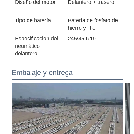
Diseño del motor
Delantero + trasero
Nú
de
Tipo de batería
Batería de fosfato de
Fo
hierro y litio
co
Especificación del
245/45 R19
Esp
neumático
ne
delantero
Embalaje y entrega