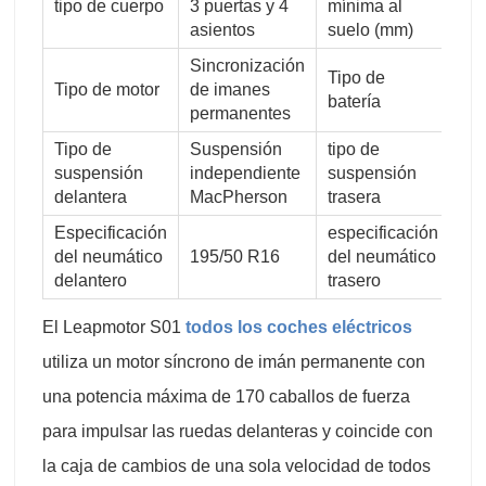
tipo de cuerpo
3 puertas y 4
mínima al
12
asientos
suelo (mm)
Sincronización
Tipo de
Bat
Tipo de motor
de imanes
batería
ter
permanentes
Tipo de
Suspensión
tipo de
Su
suspensión
independiente
suspensión
dep
delantera
MacPherson
trasera
haz
Especificación
especificación
del neumático
195/50 R16
del neumático
19
delantero
trasero
El Leapmotor S01
todos los coches eléctricos
utiliza un motor síncrono de imán permanente con
una potencia máxima de 170 caballos de fuerza
para impulsar las ruedas delanteras y coincide con
la caja de cambios de una sola velocidad de todos