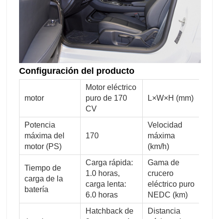
Configuración del producto
Motor eléctrico
motor
puro de 170
L×W×H (mm)
40
CV
Potencia
Velocidad
máxima del
170
máxima
14
motor (PS)
(km/h)
Carga rápida:
Gama de
Tiempo de
1.0 horas,
crucero
carga de la
30
carga lenta:
eléctrico puro
batería
6.0 horas
NEDC (km)
Hatchback de
Distancia