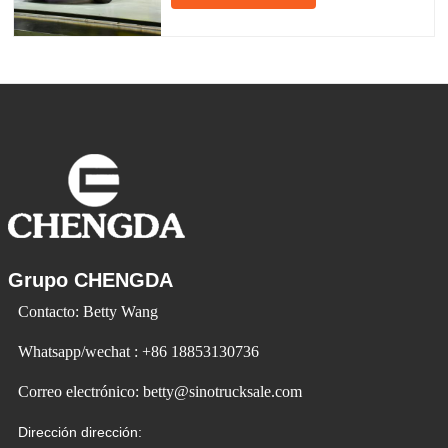
productos para satisfacer la demanda del
mercado. Los automóviles eléctricos son
cada vez más populares. Id Ev Electric
Vehicle utiliza la tecnología para cambiar
la vida y crear
Grupo CHENGDA
Contacto: Betty Wang
Whatsapp/wechat : +86 18853130736
Correo electrónico: betty@sinotrucksale.com
Dirección dirección: