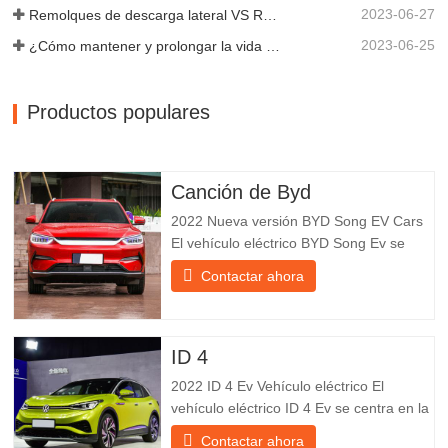
2023-06-27
Remolques de descarga lateral VS Remolques de descarga lateral: ¿Cuál es mejor para su negocio?
2023-06-25
¿Cómo mantener y prolongar la vida útil de los remolques de descarga final?
Productos populares
Canción de Byd
2022 Nueva versión BYD Song EV Cars
El vehículo eléctrico BYD Song Ev se
centra en la experiencia del cliente y el
Contactar ahora
desarrollo de productos para satisfacer la
demanda del mercado. Los automóviles
eléctricos son cada vez más
populares. BYD Song Ev Electric Vehicle
ID 4
utiliza la tecnología para cambiar
2022 ID 4 Ev Vehículo eléctrico El
vehículo eléctrico ID 4 Ev se centra en la
experiencia del cliente y el desarrollo de
Contactar ahora