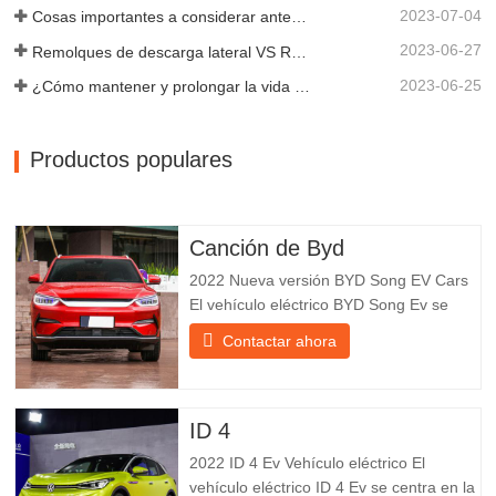
2023-07-04
Cosas importantes a considerar antes de comprar un remolque volquete
2023-06-27
Remolques de descarga lateral VS Remolques de descarga lateral: ¿Cuál es mejor para su negocio?
2023-06-25
¿Cómo mantener y prolongar la vida útil de los remolques de descarga final?
Productos populares
Canción de Byd
2022 Nueva versión BYD Song EV Cars
El vehículo eléctrico BYD Song Ev se
centra en la experiencia del cliente y el
Contactar ahora
desarrollo de productos para satisfacer la
demanda del mercado. Los automóviles
eléctricos son cada vez más
populares. BYD Song Ev Electric Vehicle
ID 4
utiliza la tecnología para cambiar
2022 ID 4 Ev Vehículo eléctrico El
vehículo eléctrico ID 4 Ev se centra en la