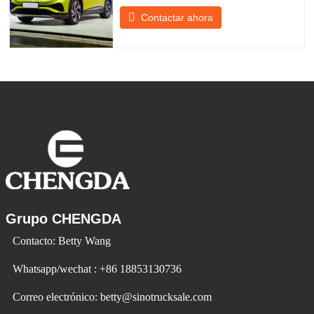
experiencia del cliente y el desarrollo de
Contactar ahora
productos para satisfacer la demanda del
mercado. Los automóviles eléctricos son
cada vez más populares. Id Ev Electric
Vehicle utiliza la tecnología para cambiar
la vida y crear
Grupo CHENGDA
Contacto: Betty Wang
Whatsapp/wechat : +86 18853130736
Correo electrónico: betty@sinotrucksale.com