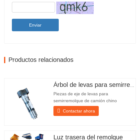
Enviar
Productos relacionados
Árbol de levas para semirremolque
Piezas de eje de levas para
semirremolque de camión chino
PO218971, muy vendidas Presupuesto
Contactar ahora
Producto Repuestos para remolques
Paquete Caja de madera Condición
Nuevo y original Embalaje y envío Sobre
nosotros Chengda Group es un
Luz trasera del remolque