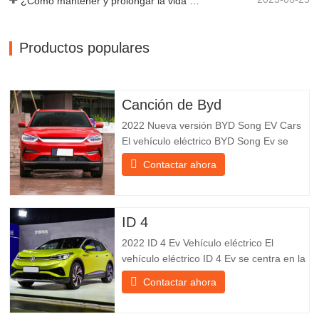
¿Cómo mantener y prolongar la vida útil de los remolques de descarga final?
Productos populares
Canción de Byd
2022 Nueva versión BYD Song EV Cars
El vehículo eléctrico BYD Song Ev se
centra en la experiencia del cliente y el
Contactar ahora
desarrollo de productos para satisfacer la
demanda del mercado. Los automóviles
eléctricos son cada vez más
populares. BYD Song Ev Electric Vehicle
ID 4
utiliza la tecnología para cambiar
2022 ID 4 Ev Vehículo eléctrico El
vehículo eléctrico ID 4 Ev se centra en la
experiencia del cliente y el desarrollo de
Contactar ahora
productos para satisfacer la demanda del
mercado. Los automóviles eléctricos son