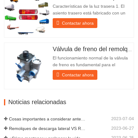
fabricante chino de semirremolques con
Características de la luz trasera 1. El
su propia...
asiento trasero está fabricado con un
soporte de hierro, mucho más resistente
Contactar ahora
que otros materiales. Se incluyen
tornillos y tuercas para una instalación
fácil y estable. 2. Se coloca una red de
hierro delante de la pantalla de la
Válvula de freno del remolque
lámpara para protegerla mejor...
El funcionamiento normal de la válvula
de freno es fundamental para el
estacionamiento, ya que facilita el
Contactar ahora
frenado suave del remolque. Chengda,
fundada en 2005, es uno de los
fabricantes más cualificados de diversos
tipos de remolques, integrando
Noticias relacionadas
producción, investigación y desarrollo
científicos...
2023-07-04
Cosas importantes a considerar antes de comprar un remolque volquete
2023-06-27
Remolques de descarga lateral VS Remolques de descarga lateral: ¿Cuál es mejor para su negocio?
2023-06-25