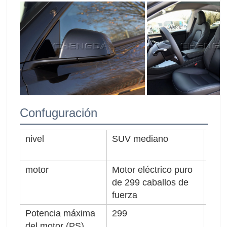
Confuguración
nivel
SUV mediano
tipo
motor
Motor eléctrico puro
L×W
de 299 caballos de
fuerza
Potencia máxima
299
Vel
del motor (PS)
(km/