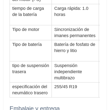
tiempo de carga
Carga rápida: 1.0
Gam
de la batería
horas
eléc
(km
Tipo de motor
Sincronización de
Dise
imanes permanentes
Tipo de batería
Batería de fosfato de
Tipo
hierro y litio
dela
tipo de suspensión
Suspensión
Espe
trasera
independiente
neum
multibrazo
especificación del
255/45 R19
Tipo
neumático trasero
Embalaje y entrega