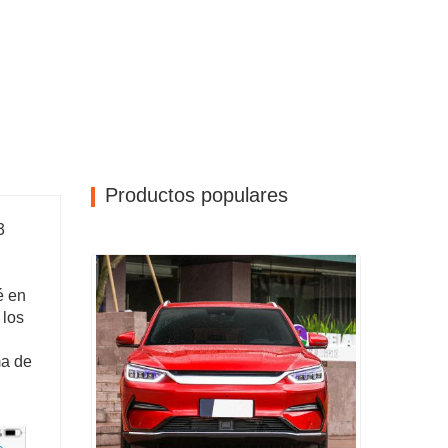
Productos populares
3
é en
 los
ma de