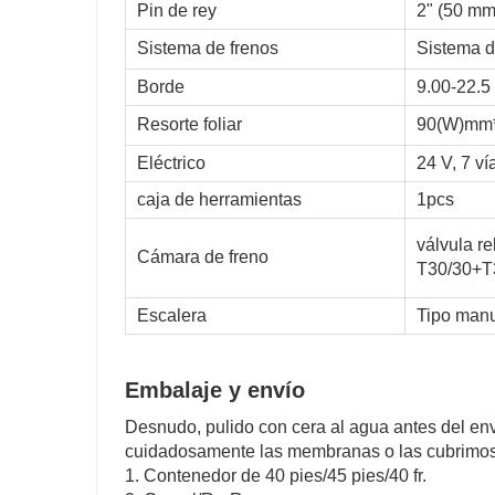
Pin de rey
2" (50 mm
Sistema de frenos
Sistema d
Borde
9.00-22.5
Resorte foliar
90(W)mm*
Eléctrico
24 V, 7 ví
caja de herramientas
1pcs
válvula r
Cámara de freno
T30/30+T3
Escalera
Tipo manu
Embalaje y envío
Desnudo, pulido con cera al agua antes del env
cuidadosamente las membranas o las cubrimos
1. Contenedor de 40 pies/45 pies/40 fr.