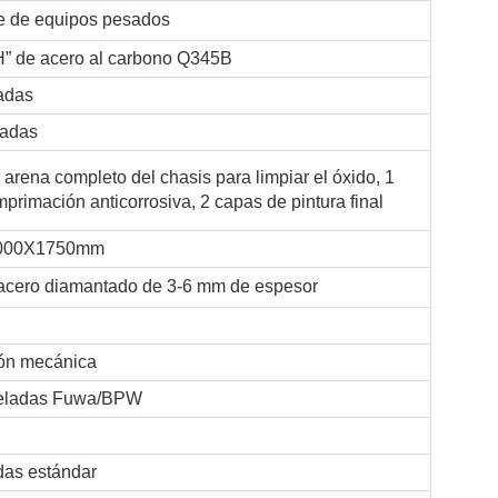
e de equipos pesados
H” de acero al carbono Q345B
adas
ladas
arena completo del chasis para limpiar el óxido, 1
primación anticorrosiva, 2 capas de pintura final
000X1750mm
acero diamantado de 3-6 mm de espesor
ón mecánica
neladas Fuwa/BPW
das estándar