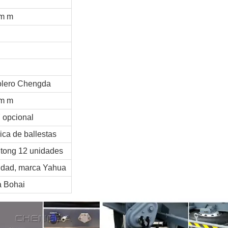
m m
olero Chengda
m m
 opcional
ca de ballestas
itong 12 unidades
cidad, marca Yahua
a Bohai