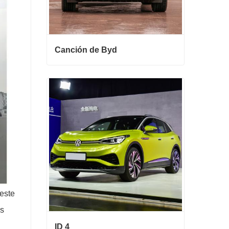
Canción de Byd
Canción de Byd
Contactar ahora
este
os
ID 4