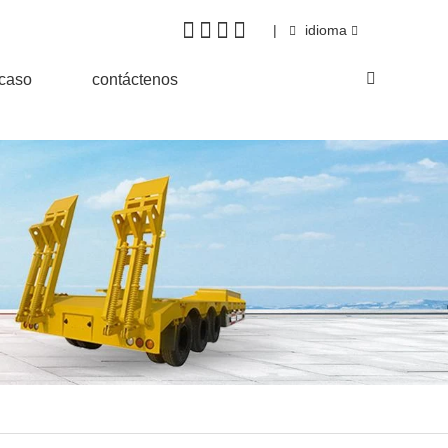
|
idioma
&caso
contáctenos