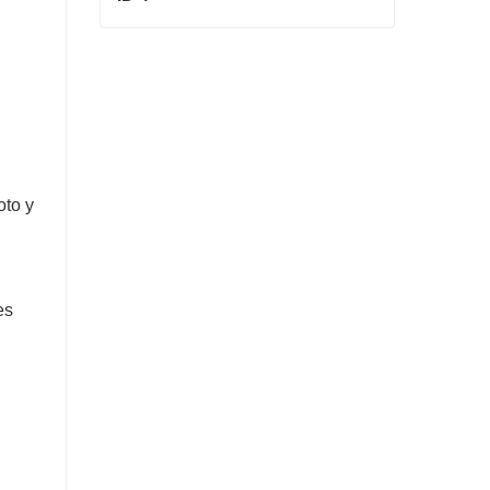
ID 4
Contactar ahora
oto y
es