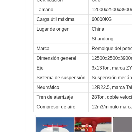
Tamaño
12000x2500x3900
Carga útil máxima
60000KG
Lugar de origen
China
Shandong
Marca
Remolque del petr
Dimensión general
12500x2500x3900
Eje
3x13Ton, marca ZY
Sistema de suspensión
Suspensión mecáni
Neumático
12R22.5, marca Ta
Tren de aterrizaje
28Ton, doble velo
Compresor de aire
12m3/minuto marc