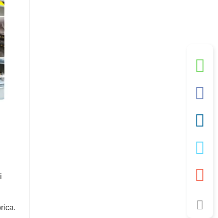
i
rica.