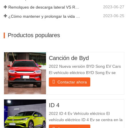
2023-06-27
Remolques de descarga lateral VS Remolques de descarga lateral: ¿Cuál es mejor para su negocio?
2023-06-25
¿Cómo mantener y prolongar la vida útil de los remolques de descarga final?
Productos populares
Canción de Byd
2022 Nueva versión BYD Song EV Cars
El vehículo eléctrico BYD Song Ev se
centra en la experiencia del cliente y el
Contactar ahora
desarrollo de productos para satisfacer la
demanda del mercado. Los automóviles
eléctricos son cada vez más
populares. BYD Song Ev Electric Vehicle
ID 4
utiliza la tecnología para cambiar
2022 ID 4 Ev Vehículo eléctrico El
vehículo eléctrico ID 4 Ev se centra en la
experiencia del cliente y el desarrollo de