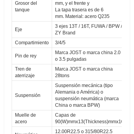
Grosor del
mm, y el frente y
tanque
La tapa trasera es de 6
mm. Material: acero Q235
3 ejes 13T / 16T, FUWA / BPW /
Eje
ZY Brand
Compartimiento
3/4/5
Marca JOST o marca china 2.0
Pin de rey
o 3.5 pulgadas
Tren de
Marca JOST o marca china
aterrizaje
28tons
Suspensión mecánica (tipo
Alemania o América) o
Suspensión
suspensión neumática (marca
China o marca BPW)
Muelle de
Capas de
acero
90(W)mmx13(Thickness)mmx10
12.00R22.5 o 315/80R22.5