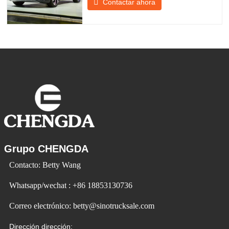
Contactar ahora
productos para satisfacer la demanda del
mercado. Los automóviles eléctricos son
cada vez más populares. Id Ev Electric
Vehicle utiliza la tecnología para cambiar
la vida y crear
Grupo CHENGDA
Contacto: Betty Wang
Whatsapp/wechat : +86 18853130736
Correo electrónico: betty@sinotrucksale.com
Dirección dirección: