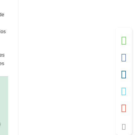
de
los
tes
es