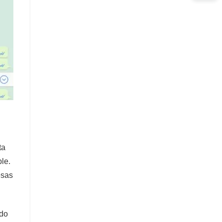
ta
le.
esas
ido