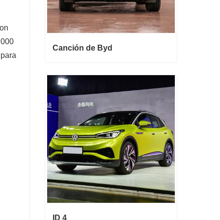
con
.000
Canción de Byd
 para
Canción de Byd
Contactar ahora
ID 4