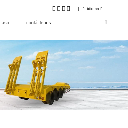
|
idioma
&caso
contáctenos