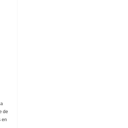
la
e de
s en