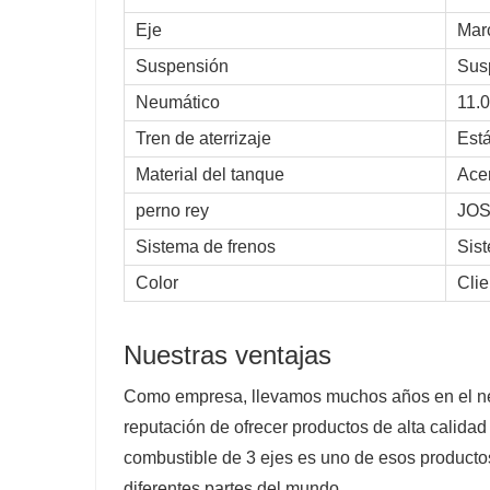
Eje
Mar
Suspensión
Sus
Neumático
11.
Tren de aterrizaje
Est
Material del tanque
Acer
perno rey
JOS
Sistema de frenos
Sist
Color
Cli
Nuestras ventajas
Como empresa, llevamos muchos años en el ne
reputación de ofrecer productos de alta calidad
combustible de 3 ejes es uno de esos productos
diferentes partes del mundo.