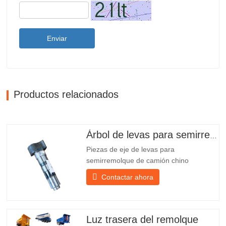
Enviar
Productos relacionados
Árbol de levas para semirremolque
Piezas de eje de levas para
semirremolque de camión chino
PO218971, muy vendidas Presupuesto
Contactar ahora
Producto Repuestos para remolques
Paquete Caja de madera Condición
Nuevo y original Embalaje y envío Sobre
nosotros Chengda Group es un
Luz trasera del remolque