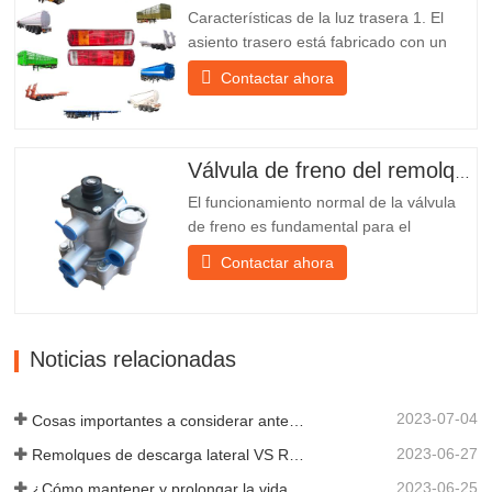
fabricante chino de semirremolques con
Características de la luz trasera 1. El
su propia...
asiento trasero está fabricado con un
soporte de hierro, mucho más resistente
Contactar ahora
que otros materiales. Se incluyen
tornillos y tuercas para una instalación
fácil y estable. 2. Se coloca una red de
hierro delante de la pantalla de la
Válvula de freno del remolque
lámpara para protegerla mejor...
El funcionamiento normal de la válvula
de freno es fundamental para el
estacionamiento, ya que facilita el
Contactar ahora
frenado suave del remolque. Chengda,
fundada en 2005, es uno de los
fabricantes más cualificados de diversos
tipos de remolques, integrando
Noticias relacionadas
producción, investigación y desarrollo
científicos...
2023-07-04
Cosas importantes a considerar antes de comprar un remolque volquete
2023-06-27
Remolques de descarga lateral VS Remolques de descarga lateral: ¿Cuál es mejor para su negocio?
2023-06-25
¿Cómo mantener y prolongar la vida útil de los remolques de descarga final?