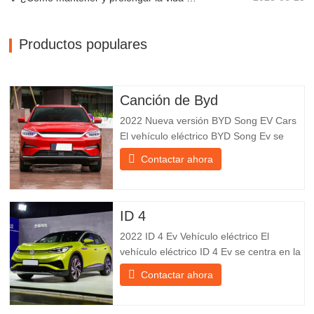
Productos populares
Canción de Byd
2022 Nueva versión BYD Song EV Cars
El vehículo eléctrico BYD Song Ev se
centra en la experiencia del cliente y el
Contactar ahora
desarrollo de productos para satisfacer la
demanda del mercado. Los automóviles
eléctricos son cada vez más
populares. BYD Song Ev Electric Vehicle
ID 4
utiliza la tecnología para cambiar
2022 ID 4 Ev Vehículo eléctrico El
vehículo eléctrico ID 4 Ev se centra en la
experiencia del cliente y el desarrollo de
Contactar ahora
productos para satisfacer la demanda del
mercado. Los automóviles eléctricos son
cada vez más populares. Id Ev Electric