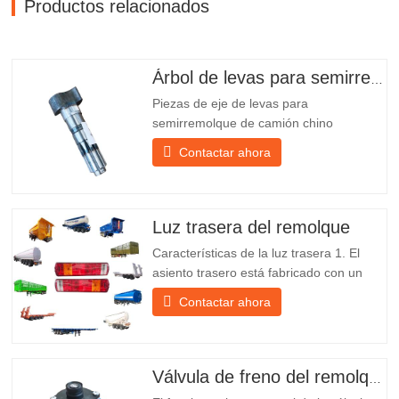
Productos relacionados
Árbol de levas para semirremolque
Piezas de eje de levas para
semirremolque de camión chino
PO218971, muy vendidas Presupuesto
Contactar ahora
Producto Repuestos para remolques
Paquete Caja de madera Condición
Nuevo y original Embalaje y envío Sobre
nosotros Chengda Group es un
Luz trasera del remolque
fabricante chino de semirremolques con
Características de la luz trasera 1. El
su propia...
asiento trasero está fabricado con un
soporte de hierro, mucho más resistente
Contactar ahora
que otros materiales. Se incluyen
tornillos y tuercas para una instalación
fácil y estable. 2. Se coloca una red de
hierro delante de la pantalla de la
Válvula de freno del remolque
lámpara para protegerla mejor...