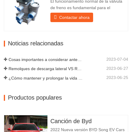
El funcionamiento normal de la válvula
de freno es fundamental para el
estacionamiento, ya que facilita el
Contactar ahora
frenado suave del remolque. Chengda,
fundada en 2005, es uno de los
fabricantes más cualificados de diversos
tipos de remolques, integrando
Noticias relacionadas
producción, investigación y desarrollo
científicos...
2023-07-04
Cosas importantes a considerar antes de comprar un remolque volquete
2023-06-27
Remolques de descarga lateral VS Remolques de descarga lateral: ¿Cuál es mejor para su negocio?
2023-06-25
¿Cómo mantener y prolongar la vida útil de los remolques de descarga final?
Productos populares
Canción de Byd
2022 Nueva versión BYD Song EV Cars