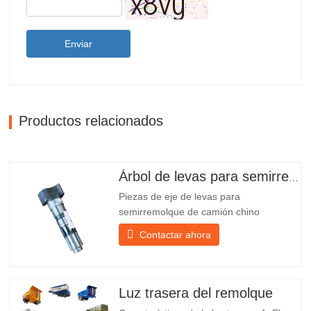
Enviar
Productos relacionados
Árbol de levas para semirremolque
Piezas de eje de levas para
semirremolque de camión chino
PO218971, muy vendidas Presupuesto
Contactar ahora
Producto Repuestos para remolques
Paquete Caja de madera Condición
Nuevo y original Embalaje y envío Sobre
nosotros Chengda Group es un
Luz trasera del remolque
fabricante chino de semirremolques con