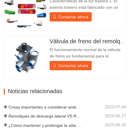
Características de la luz trasera 1. El
su propia...
asiento trasero está fabricado con un
soporte de hierro, mucho más resistente
Contactar ahora
que otros materiales. Se incluyen
tornillos y tuercas para una instalación
fácil y estable. 2. Se coloca una red de
hierro delante de la pantalla de la
Válvula de freno del remolque
lámpara para protegerla mejor...
El funcionamiento normal de la válvula
de freno es fundamental para el
estacionamiento, ya que facilita el
Contactar ahora
frenado suave del remolque. Chengda,
fundada en 2005, es uno de los
fabricantes más cualificados de diversos
tipos de remolques, integrando
Noticias relacionadas
producción, investigación y desarrollo
científicos...
2023-07-04
Cosas importantes a considerar antes de comprar un remolque volquete
2023-06-27
Remolques de descarga lateral VS Remolques de descarga lateral: ¿Cuál es mejor para su negocio?
2023-06-25
¿Cómo mantener y prolongar la vida útil de los remolques de descarga final?