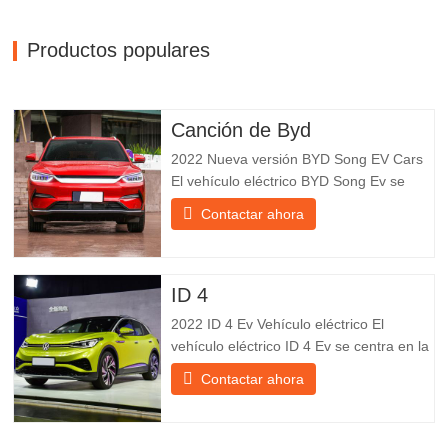
Productos populares
Canción de Byd
2022 Nueva versión BYD Song EV Cars
El vehículo eléctrico BYD Song Ev se
centra en la experiencia del cliente y el
Contactar ahora
desarrollo de productos para satisfacer la
demanda del mercado. Los automóviles
eléctricos son cada vez más
populares. BYD Song Ev Electric Vehicle
ID 4
utiliza la tecnología para cambiar
2022 ID 4 Ev Vehículo eléctrico El
vehículo eléctrico ID 4 Ev se centra en la
experiencia del cliente y el desarrollo de
Contactar ahora
productos para satisfacer la demanda del
mercado. Los automóviles eléctricos son
cada vez más populares. Id Ev Electric