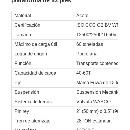
plataforma de 53 pies
Material
Acero
Certificación
ISO CCC CE BV WMI
Tamaño
12500*2500*1650mm
Máximo de carga útil
60 toneladas
Lugar de origen
Porcelana
Función
Transporte contenedor de 
Capacidad de carga
40-60T
Eje
Marca Fuwa de 13 tonela
Suspensión
Suspensión Mecánica Su
Sistema de frenos
Válvula WABCO
Pin rey
2" (50 mm) o 3,5" (90 mm
Tren de aterrizaje
28TON estándar