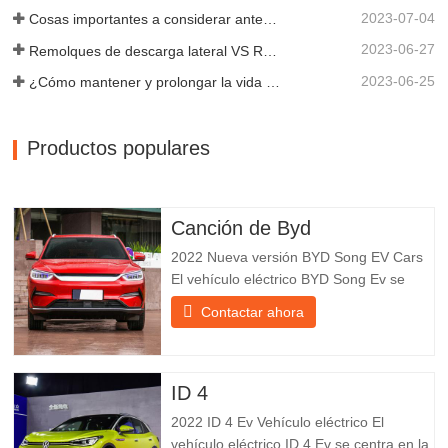
2023-07-04
Cosas importantes a considerar antes de comprar un remolque volquete
2023-06-27
Remolques de descarga lateral VS Remolques de descarga lateral: ¿Cuál es mejor para su negocio?
2023-06-25
¿Cómo mantener y prolongar la vida útil de los remolques de descarga final?
Productos populares
Canción de Byd
2022 Nueva versión BYD Song EV Cars
El vehículo eléctrico BYD Song Ev se
centra en la experiencia del cliente y el
Contactar ahora
desarrollo de productos para satisfacer la
demanda del mercado. Los automóviles
eléctricos son cada vez más
populares. BYD Song Ev Electric Vehicle
ID 4
utiliza la tecnología para cambiar
2022 ID 4 Ev Vehículo eléctrico El
vehículo eléctrico ID 4 Ev se centra en la