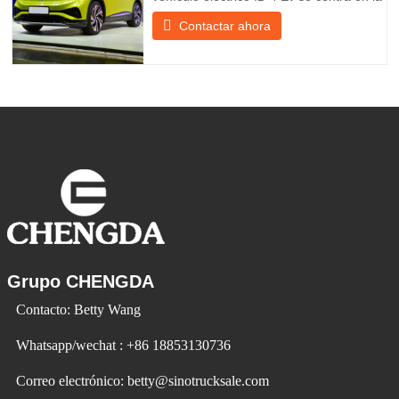
experiencia del cliente y el desarrollo de
Contactar ahora
productos para satisfacer la demanda del
mercado. Los automóviles eléctricos son
cada vez más populares. Id Ev Electric
Vehicle utiliza la tecnología para cambiar
la vida y crear
Grupo CHENGDA
Contacto: Betty Wang
Whatsapp/wechat : +86 18853130736
Correo electrónico: betty@sinotrucksale.com