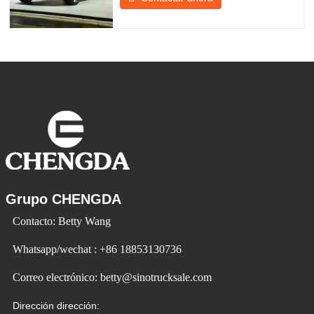
productos para satisfacer la demanda del
mercado. Los automóviles eléctricos son
cada vez más populares. Id Ev Electric
Vehicle utiliza la tecnología para cambiar
la vida y crear
Grupo CHENGDA
Contacto: Betty Wang
Whatsapp/wechat : +86 18853130736
Correo electrónico: betty@sinotrucksale.com
Dirección dirección: