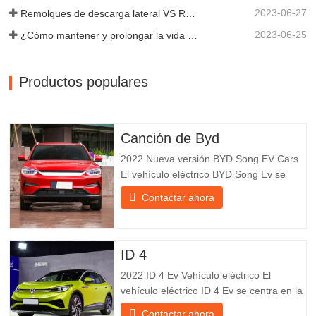
2023-06-27
Remolques de descarga lateral VS Remolques de descarga lateral: ¿Cuál es mejor para su negocio?
2023-06-25
¿Cómo mantener y prolongar la vida útil de los remolques de descarga final?
Productos populares
Canción de Byd
2022 Nueva versión BYD Song EV Cars
El vehículo eléctrico BYD Song Ev se
centra en la experiencia del cliente y el
Contactar ahora
desarrollo de productos para satisfacer la
demanda del mercado. Los automóviles
eléctricos son cada vez más
populares. BYD Song Ev Electric Vehicle
ID 4
utiliza la tecnología para cambiar
2022 ID 4 Ev Vehículo eléctrico El
vehículo eléctrico ID 4 Ev se centra en la
experiencia del cliente y el desarrollo de
Contactar ahora