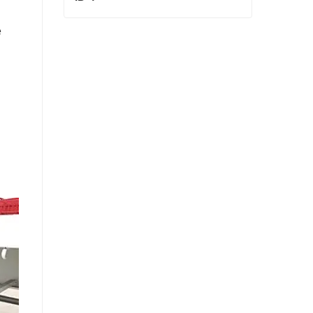
e
ID 4
Contactar ahora