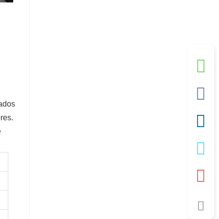
dados
res.
e