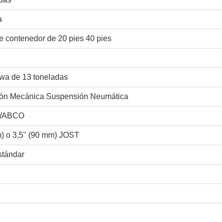
a
e contenedor de 20 pies 40 pies
wa de 13 toneladas
ón Mecánica Suspensión Neumática
 WABCO
) o 3,5" (90 mm) JOST
tándar