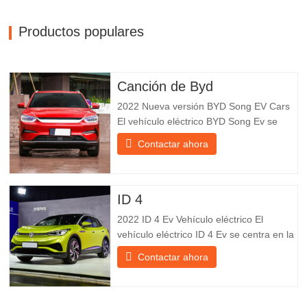
Productos populares
Canción de Byd
2022 Nueva versión BYD Song EV Cars
El vehículo eléctrico BYD Song Ev se
centra en la experiencia del cliente y el
Contactar ahora
desarrollo de productos para satisfacer la
demanda del mercado. Los automóviles
eléctricos son cada vez más
populares. BYD Song Ev Electric Vehicle
ID 4
utiliza la tecnología para cambiar
2022 ID 4 Ev Vehículo eléctrico El
vehículo eléctrico ID 4 Ev se centra en la
experiencia del cliente y el desarrollo de
Contactar ahora
productos para satisfacer la demanda del
mercado. Los automóviles eléctricos son
cada vez más populares. Id Ev Electric