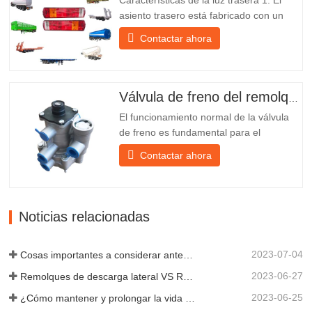
su propia...
asiento trasero está fabricado con un
soporte de hierro, mucho más resistente
Contactar ahora
que otros materiales. Se incluyen
tornillos y tuercas para una instalación
fácil y estable. 2. Se coloca una red de
hierro delante de la pantalla de la
Válvula de freno del remolque
lámpara para protegerla mejor...
El funcionamiento normal de la válvula
de freno es fundamental para el
estacionamiento, ya que facilita el
Contactar ahora
frenado suave del remolque. Chengda,
fundada en 2005, es uno de los
fabricantes más cualificados de diversos
tipos de remolques, integrando
Noticias relacionadas
producción, investigación y desarrollo
científicos...
2023-07-04
Cosas importantes a considerar antes de comprar un remolque volquete
2023-06-27
Remolques de descarga lateral VS Remolques de descarga lateral: ¿Cuál es mejor para su negocio?
2023-06-25
¿Cómo mantener y prolongar la vida útil de los remolques de descarga final?