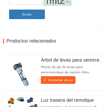
Enviar
Productos relacionados
Árbol de levas para semirremolque
Piezas de eje de levas para
semirremolque de camión chino
PO218971, muy vendidas Presupuesto
Contactar ahora
Producto Repuestos para remolques
Paquete Caja de madera Condición
Nuevo y original Embalaje y envío Sobre
nosotros Chengda Group es un
Luz trasera del remolque
fabricante chino de semirremolques con
Características de la luz trasera 1. El