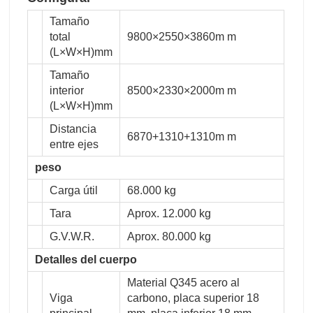
Tamaño
total
9800×2550×3860m m
(L×W×H)mm
Tamaño
interior
8500×2330×2000m m
(L×W×H)mm
Distancia
6870+1310+1310m m
entre ejes
peso
Carga útil
68.000 kg
Tara
Aprox. 12.000 kg
G.V.W.R.
Aprox. 80.000 kg
Detalles del cuerpo
Material Q345 acero al
Viga
carbono, placa superior 18