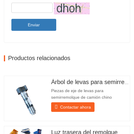
Enviar
Productos relacionados
Árbol de levas para semirremolque
Piezas de eje de levas para
semirremolque de camión chino
PO218971, muy vendidas Presupuesto
Contactar ahora
Producto Repuestos para remolques
Paquete Caja de madera Condición
Nuevo y original Embalaje y envío Sobre
nosotros Chengda Group es un
Luz trasera del remolque