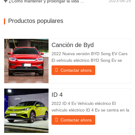
2023-06-25
¿Cómo mantener y prolongar la vida útil de los remolques de descarga final?
Productos populares
Canción de Byd
2022 Nueva versión BYD Song EV Cars
El vehículo eléctrico BYD Song Ev se
centra en la experiencia del cliente y el
Contactar ahora
desarrollo de productos para satisfacer la
demanda del mercado. Los automóviles
eléctricos son cada vez más
populares. BYD Song Ev Electric Vehicle
ID 4
utiliza la tecnología para cambiar
2022 ID 4 Ev Vehículo eléctrico El
vehículo eléctrico ID 4 Ev se centra en la
experiencia del cliente y el desarrollo de
Contactar ahora
productos para satisfacer la demanda del
mercado. Los automóviles eléctricos son