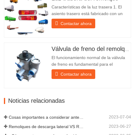
fabricante chino de semirremolques con
Características de la luz trasera 1. El
su propia...
asiento trasero está fabricado con un
soporte de hierro, mucho más resistente
Contactar ahora
que otros materiales. Se incluyen
tornillos y tuercas para una instalación
fácil y estable. 2. Se coloca una red de
hierro delante de la pantalla de la
Válvula de freno del remolque
lámpara para protegerla mejor...
El funcionamiento normal de la válvula
de freno es fundamental para el
estacionamiento, ya que facilita el
Contactar ahora
frenado suave del remolque. Chengda,
fundada en 2005, es uno de los
fabricantes más cualificados de diversos
tipos de remolques, integrando
Noticias relacionadas
producción, investigación y desarrollo
científicos...
2023-07-04
Cosas importantes a considerar antes de comprar un remolque volquete
2023-06-27
Remolques de descarga lateral VS Remolques de descarga lateral: ¿Cuál es mejor para su negocio?