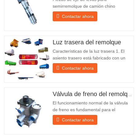
semirremolque de camión chino
PO218971, muy vendidas Presupuesto
Contactar ahora
Producto Repuestos para remolques
Paquete Caja de madera Condición
Nuevo y original Embalaje y envío Sobre
nosotros Chengda Group es un
Luz trasera del remolque
fabricante chino de semirremolques con
Características de la luz trasera 1. El
su propia...
asiento trasero está fabricado con un
soporte de hierro, mucho más resistente
Contactar ahora
que otros materiales. Se incluyen
tornillos y tuercas para una instalación
fácil y estable. 2. Se coloca una red de
hierro delante de la pantalla de la
Válvula de freno del remolque
lámpara para protegerla mejor...
El funcionamiento normal de la válvula
de freno es fundamental para el
estacionamiento, ya que facilita el
Contactar ahora
frenado suave del remolque. Chengda,
fundada en 2005, es uno de los
fabricantes más cualificados de diversos