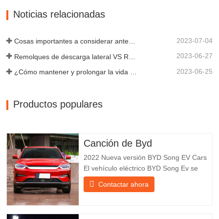
tipos de remolques, integrando
Noticias relacionadas
producción, investigación y desarrollo
científicos...
2023-07-04
Cosas importantes a considerar antes de comprar un remolque volquete
2023-06-27
Remolques de descarga lateral VS Remolques de descarga lateral: ¿Cuál es mejor para su negocio?
2023-06-25
¿Cómo mantener y prolongar la vida útil de los remolques de descarga final?
Productos populares
Canción de Byd
2022 Nueva versión BYD Song EV Cars
El vehículo eléctrico BYD Song Ev se
centra en la experiencia del cliente y el
Contactar ahora
desarrollo de productos para satisfacer la
demanda del mercado. Los automóviles
eléctricos son cada vez más