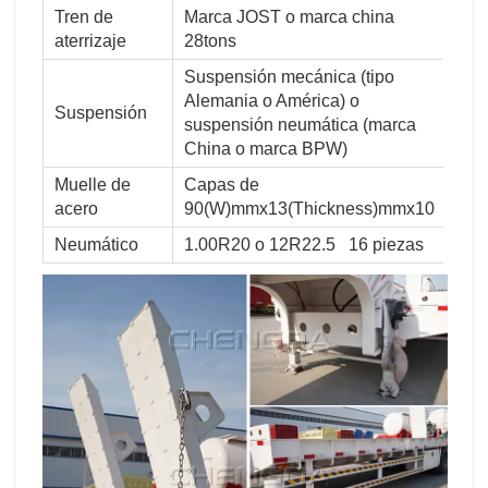
Tren de
Marca JOST o marca china
aterrizaje
28tons
Suspensión mecánica (tipo
Alemania o América) o
Suspensión
suspensión neumática (marca
China o marca BPW)
Muelle de
Capas de
acero
90(W)mmx13(Thickness)mmx10
Neumático
1.00R20 o 12R22.5 16 piezas