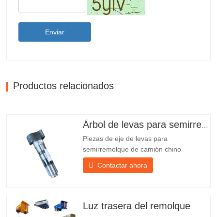
Enviar
Productos relacionados
Árbol de levas para semirremolque
Piezas de eje de levas para
semirremolque de camión chino
PO218971, muy vendidas Presupuesto
Contactar ahora
Producto Repuestos para remolques
Paquete Caja de madera Condición
Nuevo y original Embalaje y envío Sobre
nosotros Chengda Group es un
Luz trasera del remolque
fabricante chino de semirremolques con