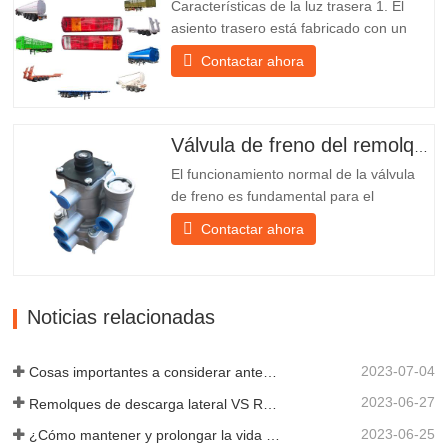
Características de la luz trasera 1. El
su propia...
asiento trasero está fabricado con un
soporte de hierro, mucho más resistente
Contactar ahora
que otros materiales. Se incluyen
tornillos y tuercas para una instalación
fácil y estable. 2. Se coloca una red de
hierro delante de la pantalla de la
Válvula de freno del remolque
lámpara para protegerla mejor...
El funcionamiento normal de la válvula
de freno es fundamental para el
estacionamiento, ya que facilita el
Contactar ahora
frenado suave del remolque. Chengda,
fundada en 2005, es uno de los
fabricantes más cualificados de diversos
tipos de remolques, integrando
Noticias relacionadas
producción, investigación y desarrollo
científicos...
2023-07-04
Cosas importantes a considerar antes de comprar un remolque volquete
2023-06-27
Remolques de descarga lateral VS Remolques de descarga lateral: ¿Cuál es mejor para su negocio?
2023-06-25
¿Cómo mantener y prolongar la vida útil de los remolques de descarga final?