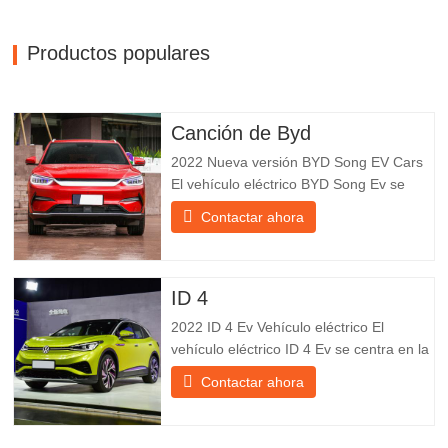
Productos populares
Canción de Byd
2022 Nueva versión BYD Song EV Cars
El vehículo eléctrico BYD Song Ev se
centra en la experiencia del cliente y el
Contactar ahora
desarrollo de productos para satisfacer la
demanda del mercado. Los automóviles
eléctricos son cada vez más
populares. BYD Song Ev Electric Vehicle
ID 4
utiliza la tecnología para cambiar
2022 ID 4 Ev Vehículo eléctrico El
vehículo eléctrico ID 4 Ev se centra en la
experiencia del cliente y el desarrollo de
Contactar ahora
productos para satisfacer la demanda del
mercado. Los automóviles eléctricos son
cada vez más populares. Id Ev Electric