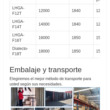
LHGA-
12000
1840
127
F12T
LHGA-
14000
1840
127
F14T
LHGA-
16000
1850
150
F16T
Dialecto-
18000
1850
150
F18T
Embalaje y transporte
Elegiremos el mejor método de transporte para
usted según sus necesidades.