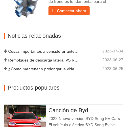
de freno es fundamental para el
estacionamiento, ya que facilita el
Contactar ahora
frenado suave del remolque. Chengda,
fundada en 2005, es uno de los
fabricantes más cualificados de diversos
tipos de remolques, integrando
Noticias relacionadas
producción, investigación y desarrollo
científicos...
2023-07-04
Cosas importantes a considerar antes de comprar un remolque volquete
2023-06-27
Remolques de descarga lateral VS Remolques de descarga lateral: ¿Cuál es mejor para su negocio?
2023-06-25
¿Cómo mantener y prolongar la vida útil de los remolques de descarga final?
Productos populares
Canción de Byd
2022 Nueva versión BYD Song EV Cars
El vehículo eléctrico BYD Song Ev se