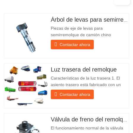
Árbol de levas para semirremolque
Piezas de eje de levas para
semirremolque de camión chino
PO218971, muy vendidas Presupuesto
Contactar ahora
Producto Repuestos para remolques
Paquete Caja de madera Condición
Nuevo y original Embalaje y envío Sobre
nosotros Chengda Group es un
Luz trasera del remolque
fabricante chino de semirremolques con
Características de la luz trasera 1. El
su propia...
asiento trasero está fabricado con un
soporte de hierro, mucho más resistente
Contactar ahora
que otros materiales. Se incluyen
tornillos y tuercas para una instalación
fácil y estable. 2. Se coloca una red de
hierro delante de la pantalla de la
Válvula de freno del remolque
lámpara para protegerla mejor...
El funcionamiento normal de la válvula