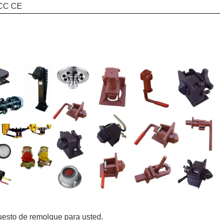
CC CE
uesto de remolque para usted.