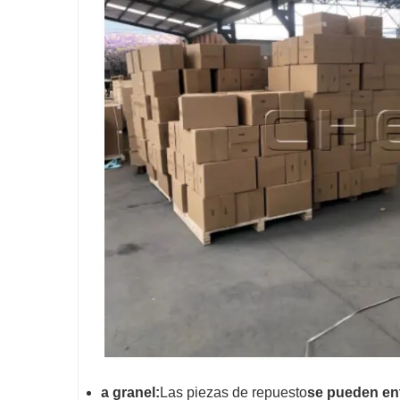
a
granel:
Las piezas de repuesto
se pueden ent