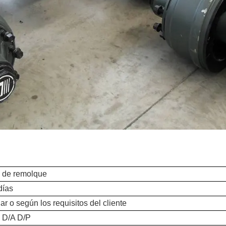
 de remolque
días
r o según los requisitos del cliente
 D/A D/P