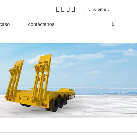
|
idioma
&caso
contáctenos