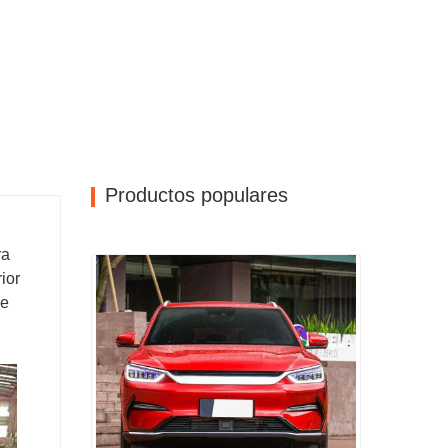
Productos populares
ra
ior
pe