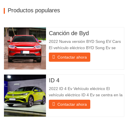
Productos populares
Canción de Byd
2022 Nueva versión BYD Song EV Cars
El vehículo eléctrico BYD Song Ev se
centra en la experiencia del cliente y el
Contactar ahora
desarrollo de productos para satisfacer la
demanda del mercado. Los automóviles
eléctricos son cada vez más
populares. BYD Song Ev Electric Vehicle
ID 4
utiliza la tecnología para cambiar
2022 ID 4 Ev Vehículo eléctrico El
vehículo eléctrico ID 4 Ev se centra en la
experiencia del cliente y el desarrollo de
Contactar ahora
productos para satisfacer la demanda del
mercado. Los automóviles eléctricos son
cada vez más populares. Id Ev Electric
Vehicle utiliza la tecnología para cambiar