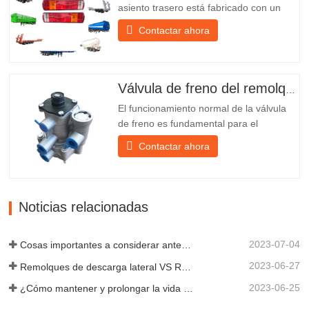
asiento trasero está fabricado con un
soporte de hierro, mucho más resistente
Contactar ahora
que otros materiales. Se incluyen
tornillos y tuercas para una instalación
fácil y estable. 2. Se coloca una red de
hierro delante de la pantalla de la
Válvula de freno del remolque
lámpara para protegerla mejor...
El funcionamiento normal de la válvula
de freno es fundamental para el
estacionamiento, ya que facilita el
Contactar ahora
frenado suave del remolque. Chengda,
fundada en 2005, es uno de los
fabricantes más cualificados de diversos
tipos de remolques, integrando
Noticias relacionadas
producción, investigación y desarrollo
científicos...
2023-07-04
Cosas importantes a considerar antes de comprar un remolque volquete
2023-06-27
Remolques de descarga lateral VS Remolques de descarga lateral: ¿Cuál es mejor para su negocio?
2023-06-25
¿Cómo mantener y prolongar la vida útil de los remolques de descarga final?