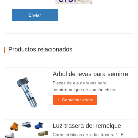
Enviar
Productos relacionados
Árbol de levas para semirremolque
Piezas de eje de levas para
semirremolque de camión chino
PO218971, muy vendidas Presupuesto
Contactar ahora
Producto Repuestos para remolques
Paquete Caja de madera Condición
Nuevo y original Embalaje y envío Sobre
nosotros Chengda Group es un
Luz trasera del remolque
fabricante chino de semirremolques con
Características de la luz trasera 1. El
su propia...