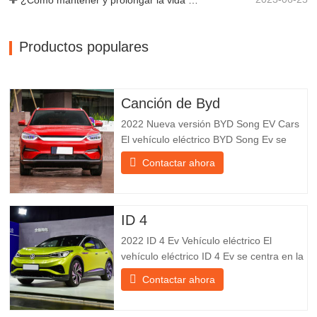
Productos populares
Canción de Byd
2022 Nueva versión BYD Song EV Cars
El vehículo eléctrico BYD Song Ev se
centra en la experiencia del cliente y el
Contactar ahora
desarrollo de productos para satisfacer la
demanda del mercado. Los automóviles
eléctricos son cada vez más
populares. BYD Song Ev Electric Vehicle
ID 4
utiliza la tecnología para cambiar
2022 ID 4 Ev Vehículo eléctrico El
vehículo eléctrico ID 4 Ev se centra en la
experiencia del cliente y el desarrollo de
Contactar ahora
productos para satisfacer la demanda del
mercado. Los automóviles eléctricos son