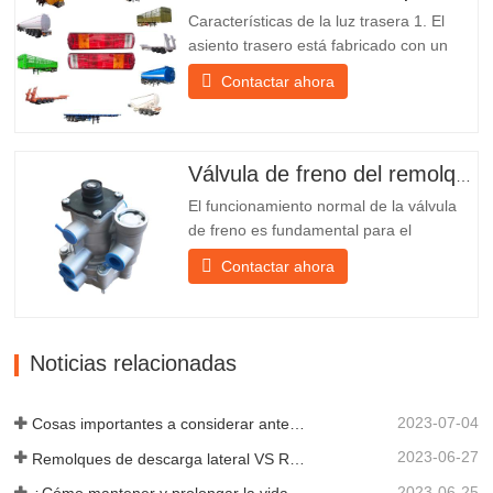
fabricante chino de semirremolques con
Características de la luz trasera 1. El
su propia...
asiento trasero está fabricado con un
soporte de hierro, mucho más resistente
Contactar ahora
que otros materiales. Se incluyen
tornillos y tuercas para una instalación
fácil y estable. 2. Se coloca una red de
hierro delante de la pantalla de la
Válvula de freno del remolque
lámpara para protegerla mejor...
El funcionamiento normal de la válvula
de freno es fundamental para el
estacionamiento, ya que facilita el
Contactar ahora
frenado suave del remolque. Chengda,
fundada en 2005, es uno de los
fabricantes más cualificados de diversos
tipos de remolques, integrando
Noticias relacionadas
producción, investigación y desarrollo
científicos...
2023-07-04
Cosas importantes a considerar antes de comprar un remolque volquete
2023-06-27
Remolques de descarga lateral VS Remolques de descarga lateral: ¿Cuál es mejor para su negocio?
2023-06-25
¿Cómo mantener y prolongar la vida útil de los remolques de descarga final?