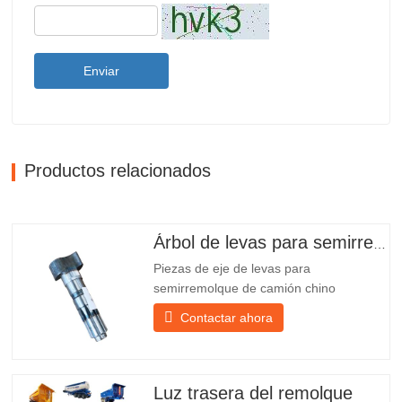
Enviar
Productos relacionados
Árbol de levas para semirremolque
Piezas de eje de levas para
semirremolque de camión chino
PO218971, muy vendidas Presupuesto
Contactar ahora
Producto Repuestos para remolques
Paquete Caja de madera Condición
Nuevo y original Embalaje y envío Sobre
nosotros Chengda Group es un
Luz trasera del remolque