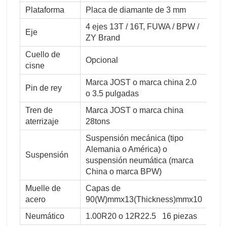
Plataforma
Placa de diamante de 3 mm
4 ejes 13T / 16T, FUWA / BPW /
Eje
ZY Brand
Cuello de
Opcional
cisne
Marca JOST o marca china 2.0
Pin de rey
o 3.5 pulgadas
Tren de
Marca JOST o marca china
aterrizaje
28tons
Suspensión mecánica (tipo
Alemania o América) o
Suspensión
suspensión neumática (marca
China o marca BPW)
Muelle de
Capas de
acero
90(W)mmx13(Thickness)mmx10
Neumático
1.00R20 o 12R22.5 16 piezas