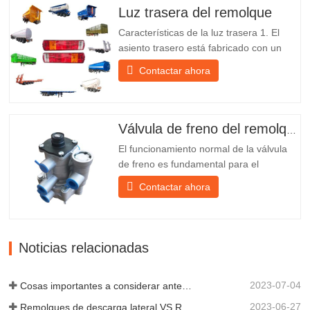
nosotros Chengda Group es un
Luz trasera del remolque
fabricante chino de semirremolques con
Características de la luz trasera 1. El
su propia...
asiento trasero está fabricado con un
soporte de hierro, mucho más resistente
Contactar ahora
que otros materiales. Se incluyen
tornillos y tuercas para una instalación
fácil y estable. 2. Se coloca una red de
hierro delante de la pantalla de la
Válvula de freno del remolque
lámpara para protegerla mejor...
El funcionamiento normal de la válvula
de freno es fundamental para el
estacionamiento, ya que facilita el
Contactar ahora
frenado suave del remolque. Chengda,
fundada en 2005, es uno de los
fabricantes más cualificados de diversos
tipos de remolques, integrando
Noticias relacionadas
producción, investigación y desarrollo
científicos...
2023-07-04
Cosas importantes a considerar antes de comprar un remolque volquete
2023-06-27
Remolques de descarga lateral VS Remolques de descarga lateral: ¿Cuál es mejor para su negocio?