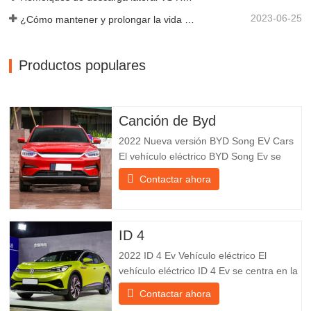
2023-06-25
¿Cómo mantener y prolongar la vida útil de los remolques de descarga final?
Productos populares
Canción de Byd
2022 Nueva versión BYD Song EV Cars
El vehículo eléctrico BYD Song Ev se
centra en la experiencia del cliente y el
Contactar ahora
desarrollo de productos para satisfacer la
demanda del mercado. Los automóviles
eléctricos son cada vez más
populares. BYD Song Ev Electric Vehicle
ID 4
utiliza la tecnología para cambiar
2022 ID 4 Ev Vehículo eléctrico El
vehículo eléctrico ID 4 Ev se centra en la
experiencia del cliente y el desarrollo de
Contactar ahora
productos para satisfacer la demanda del