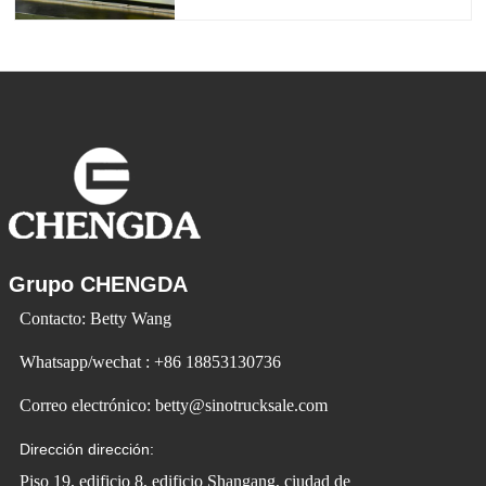
mercado. Los automóviles eléctricos son
cada vez más populares. Id Ev Electric
Vehicle utiliza la tecnología para cambiar
la vida y crear
Grupo CHENGDA
Contacto: Betty Wang
Whatsapp/wechat : +86 18853130736
Correo electrónico: betty@sinotrucksale.com
Dirección dirección:
Piso 19, edificio 8, edificio Shangang, ciudad de