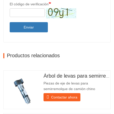
El código de verificación
Enviar
Productos relacionados
Árbol de levas para semirremolque
Piezas de eje de levas para
semirremolque de camión chino
PO218971, muy vendidas Presupuesto
Contactar ahora
Producto Repuestos para remolques
Paquete Caja de madera Condición
Nuevo y original Embalaje y envío Sobre