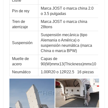
cisne
Marca JOST o marca china 2.0
Pin de rey
o 3.5 pulgadas
Tren de
Marca JOST o marca china
aterrizaje
28tons
Suspensión mecánica (tipo
Alemania o América) o
Suspensión
suspensión neumática (marca
China o marca BPW)
Muelle de
Capas de
acero
90(W)mmx13(Thickness)mmx10
Neumático
1.00R20 o 12R22.5 16 piezas